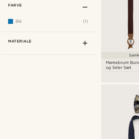
FARVE
Blå
(1)
MATERIALE
Saml
Mørkebrunt Bund
og Seler Sæt