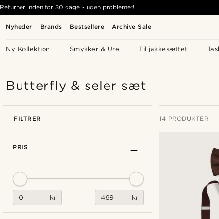
Returner inden for 30 dage - uden problemer!
Nyheder
Brands
Bestsellere
Archive Sale
Ny Kollektion
Smykker & Ure
Til jakkesættet
Tas
Butterfly & seler sæt
FILTRER
14 PRODUKTER
PRIS
kr
kr