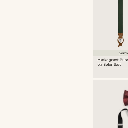
Saml
Mørkegrønt Bund
og Seler Sæt