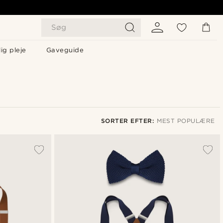
Søg
ig pleje
Gaveguide
SORTER EFTER:
MEST POPULÆRE
Mest populære
Nyeste
Laveste pris
Højeste pris