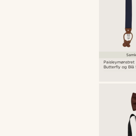
Bomuld
(1)
Samle
Paisleymønstret
Butterfly og Blå