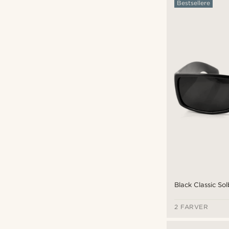
Bestsellere
Grå
(14)
Gul
(3)
Guld
(19)
Hvid
(16)
Lilla
(1)
Orange
(4)
Pink
(10)
Rød
(24)
Sort
(104)
Stål
(64)
Sølv
(71)
Black Classic Solb
2 FARVER