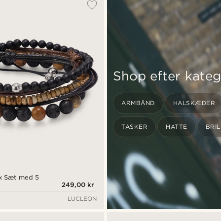
Shop efter kateg
ARMBÅND
HALSKÆDER
TASKER
HATTE
BRI
ix Sæt med 5
249,00 kr
LUCLEON