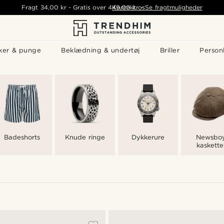
Fragt
34,00 kr
-
Gratis over
449,00 kr
Kontakt os
-
Se fragtmuligheder
ker & punge
Beklædning & undertøj
Briller
Personl
Badeshorts
Knude ringe
Dykkerure
Newsbo
kaskette