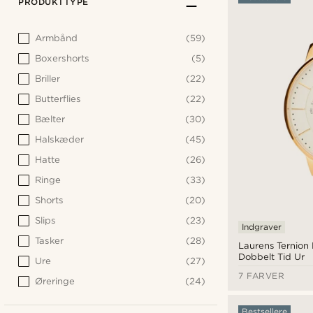
PRODUKTTYPE
Armbånd
(59)
Boxershorts
(5)
Briller
(22)
Butterflies
(22)
Bælter
(30)
Halskæder
(45)
Hatte
(26)
Ringe
(33)
Shorts
(20)
Slips
(23)
Indgraver
Tasker
(28)
Laurens Ternion R
Dobbelt Tid Ur
Ure
(27)
7 FARVER
Øreringe
(24)
Bestsellere