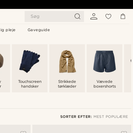
Søg
ig pleje
Gaveguide
y
Touchscreen
Strikkede
Vævede
r
handsker
tørklæder
boxershorts
SORTER EFTER:
MEST POPULÆRE
Mest populære