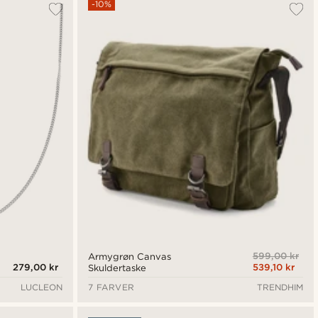
-10%
599,00 kr
Armygrøn Canvas
279,00 kr
539,10 kr
Skuldertaske
LUCLEON
7 FARVER
TRENDHIM