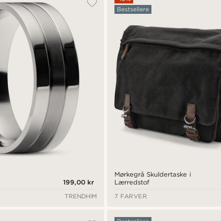
Bestsellere
Mørkegrå Skuldertaske i
199,00 kr
Lærredstof
TRENDHIM
7 FARVER