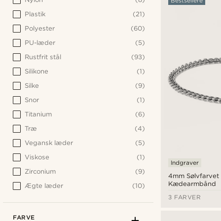
Bestsellere
Plastik
(21)
Polyester
(60)
PU-læder
(5)
Rustfrit stål
(93)
Silikone
(1)
Silke
(9)
Snor
(1)
Titanium
(6)
Træ
(4)
Vegansk læder
(5)
Viskose
(1)
Indgraver
Zirconium
(9)
4mm Sølvfarvet
Kædearmbånd
Ægte læder
(10)
3 FARVER
FARVE