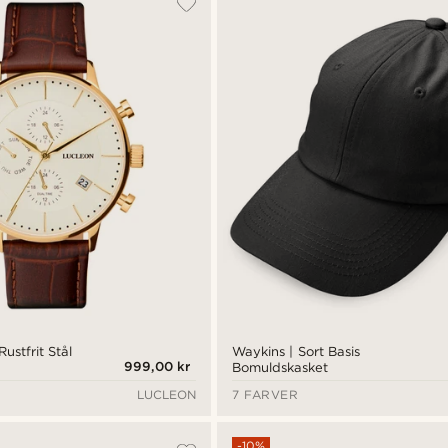
ustfrit Stål
Waykins | Sort Basis
999,00 kr
Bomuldskasket
LUCLEON
7 FARVER
-10%