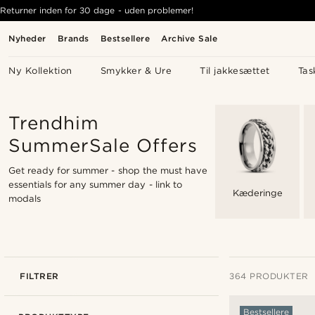
Returner inden for 30 dage - uden problemer!
Nyheder
Brands
Bestsellere
Archive Sale
Ny Kollektion
Smykker & Ure
Til jakkesættet
Tas
Trendhim
SummerSale Offers
Get ready for summer - shop the must have
essentials for any summer day -
link to
Kæderinge
modals
FILTRER
364 PRODUKTER
Bestsellere