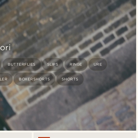
ori
BUTTERFLIES
SLIPS
RINGE
URE
LLER
BOXERSHORTS
SHORTS