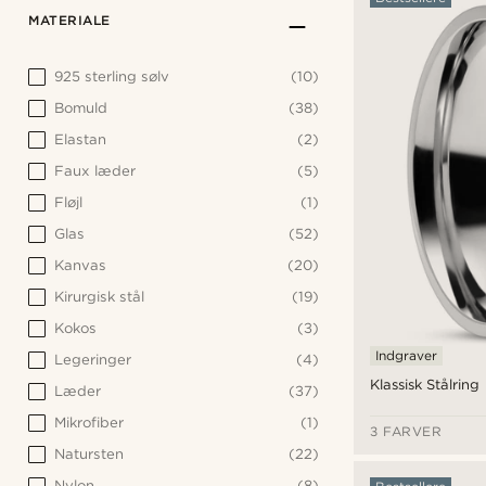
MATERIALE
925 sterling sølv
(10)
Bomuld
(38)
Elastan
(2)
Faux læder
(5)
Fløjl
(1)
Glas
(52)
Kanvas
(20)
Kirurgisk stål
(19)
Kokos
(3)
Indgraver
Legeringer
(4)
Klassisk Stålring
Læder
(37)
Mikrofiber
(1)
3 FARVER
Natursten
(22)
Nylon
(8)