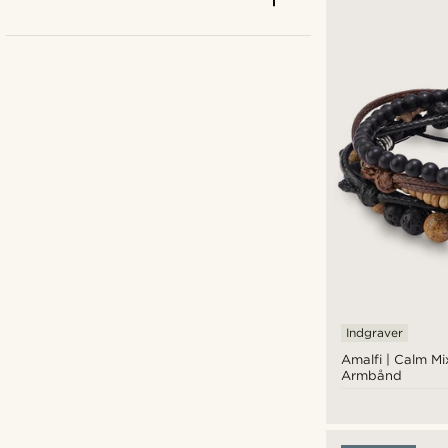
Indgraver
Beige
(10)
Amalfi | Calm M
Armbånd
Blå
(51)
Brun
(66)
Grøn
(35)