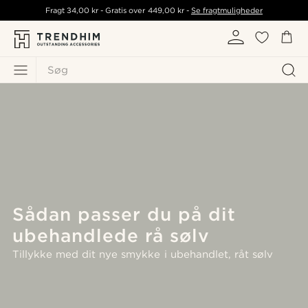
Fragt
34,00 kr
- Gratis over
449,00 kr
-
Se fragtmuligheder
Søg
Sådan passer du på dit
ubehandlede rå sølv
Tillykke med dit nye smykke i ubehandlet, råt sølv