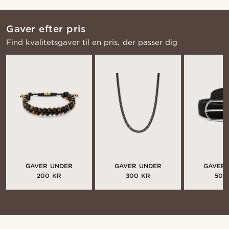
Gaver efter pris
Find kvalitetsgaver til en pris, der passer dig
GAVER UNDER
GAVER UNDER
GAVER
200 KR
300 KR
500