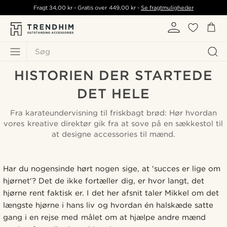
Fragt
34,00 kr
- Gratis over
449,00 kr
-
Se fragtmuligheder
Søg
HISTORIEN DER STARTEDE
DET HELE
Fra karateundervisning til friskbagt brød: Hør hvordan
vores kreative direktør gik fra at sove på en sækkestol til
at designe accessories til mænd.
Har du nogensinde hørt nogen sige, at 'succes er lige om
hjørnet'? Det de ikke fortæller dig, er hvor langt, det
hjørne rent faktisk er. I det her afsnit taler Mikkel om det
længste hjørne i hans liv og hvordan én halskæde satte
gang i en rejse med målet om at hjælpe andre mænd