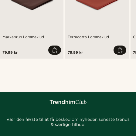
Mørkebrun Lommeklud
Terracotta Lommeklud
C
79,99 kr
79,99 kr
7
Vær den første til at få besked om nyheder, seneste trends
& særlige tilbud.