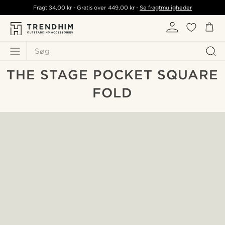
Fragt
34,00 kr
- Gratis over
449,00 kr
-
Se fragtmuligheder
Søg
THE STAGE POCKET SQUARE
FOLD