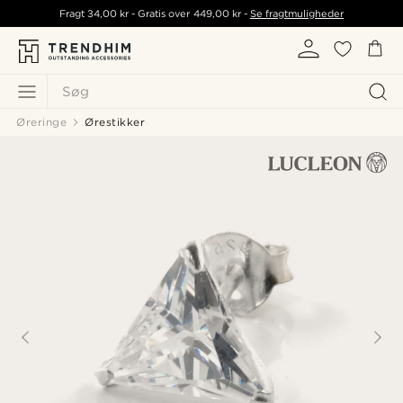
Fragt
34,00 kr
- Gratis over
449,00 kr
-
Se fragtmuligheder
Søg
Øreringe
Ørestikker