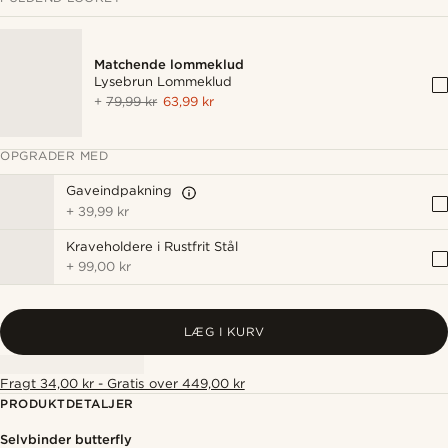
Matchende lommeklud
Lysebrun Lommeklud
+
79,99 kr
63,99 kr
OPGRADER MED
Gaveindpakning
+
39,99 kr
Kraveholdere i Rustfrit Stål
+
99,00 kr
LÆG I KURV
Fragt 34,00 kr - Gratis over 449,00 kr
PRODUKTDETALJER
Selvbinder butterfly