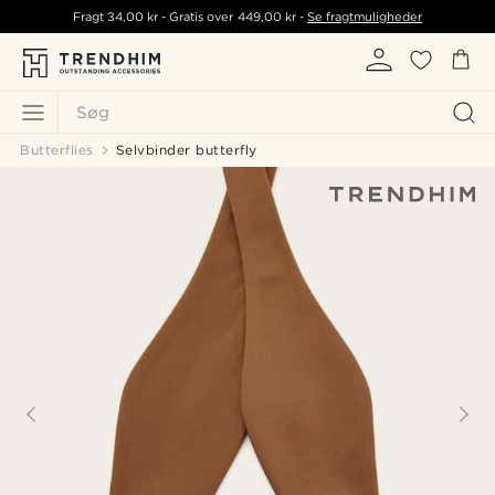
Fragt
34,00 kr
- Gratis over
449,00 kr
-
Se fragtmuligheder
Søg
Butterflies
Selvbinder butterfly