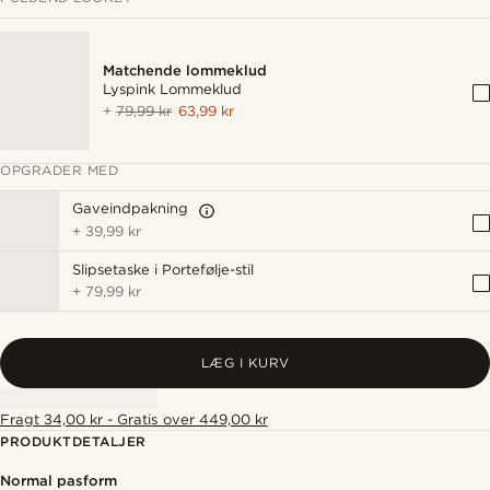
Matchende lommeklud
Lyspink Lommeklud
+
79,99 kr
63,99 kr
OPGRADER MED
Gaveindpakning
+
39,99 kr
Slipsetaske i Portefølje-stil
+
79,99 kr
LÆG I KURV
Fragt 34,00 kr - Gratis over 449,00 kr
PRODUKTDETALJER
Normal pasform