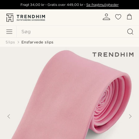
Fragt
34,00 kr
- Gratis over
449,00 kr
-
Se fragtmuligheder
Søg
Slips
Ensfarvede slips