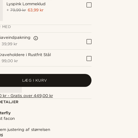
Lyspink Lommeklud
+
79,99 kr
63,99 kr
 MED
Gaveindpakning
+
39,99 kr
raveholdere i Rustfrit Stål
+
99,00 kr
LÆG I KURV
 kr - Gratis over 449,00 kr
ETALJER
terfly
kt facon
em justering af størrelsen
ti