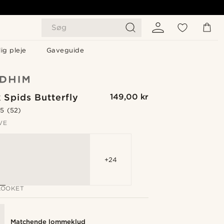
Søg
ig pleje
Gaveguide
 Spids Butterfly
149,00 kr
.5
(52)
VE
+24
LOOKET
Matchende lommeklud