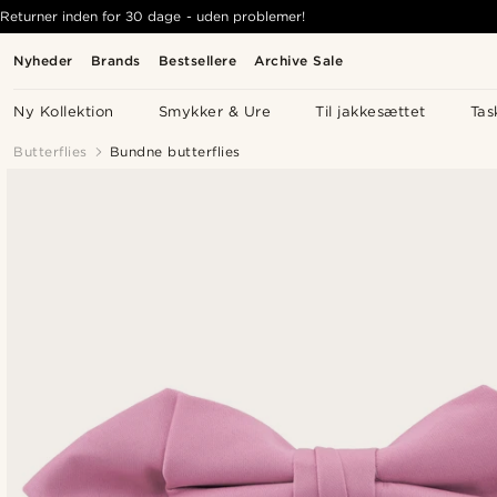
Returner inden for 30 dage - uden problemer!
Nyheder
Brands
Bestsellere
Archive Sale
Ny Kollektion
Smykker & Ure
Til jakkesættet
Tas
Butterflies
Bundne butterflies