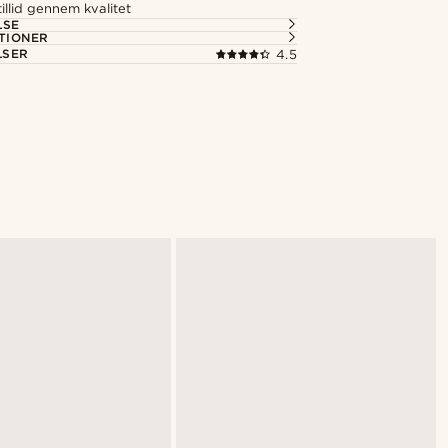
illid gennem kvalitet
LSE
TIONER
LSER
4.5