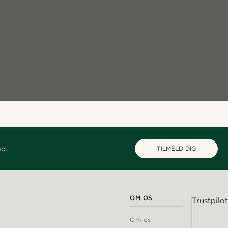
ud.
TILMELD DIG
OM OS
Trustpilot
Om os