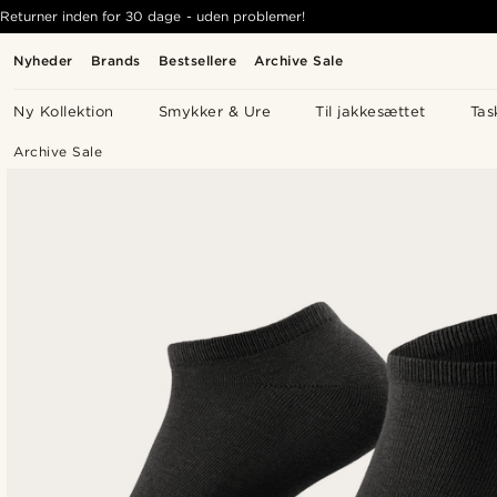
Returner inden for 30 dage - uden problemer!
Nyheder
Brands
Bestsellere
Archive Sale
Ny Kollektion
Smykker & Ure
Til jakkesættet
Tas
Archive Sale