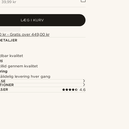
+
39,99 kr
LÆG I KURV
 kr - Gratis over 449,00 kr
ETALJER
ndbar kvalitet
ti
illid gennem kvalitet
ring
ålidelig levering hver gang
LSE
TIONER
LSER
4.6