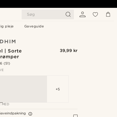
Søg
ig pleje
Gaveguide
l | Sorte
39,99 kr
trømper
.6
(51)
VE
+5
 MED
Gaveindpakning