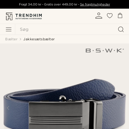
Fragt
34,00 kr
- Gratis over
449,00 kr
-
Se fragtmuligheder
Søg
Bælter
Jakkesætsbælter