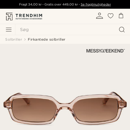
Fragt
34,00 kr
- Gratis over
449,00 kr
-
Se fragtmuligheder
Søg
Solbriller
Firkantede solbriller