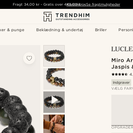
Fragt
34,00 kr
-
Gratis over
449,00 kr
Kontakt os
-
Se fragtmuligheder
ker & punge
Beklædning & undertøj
Briller
Personl
Miro A
Jaspis
4
Indgraver
VÆLG FAR
VIDEO
OPGRADER