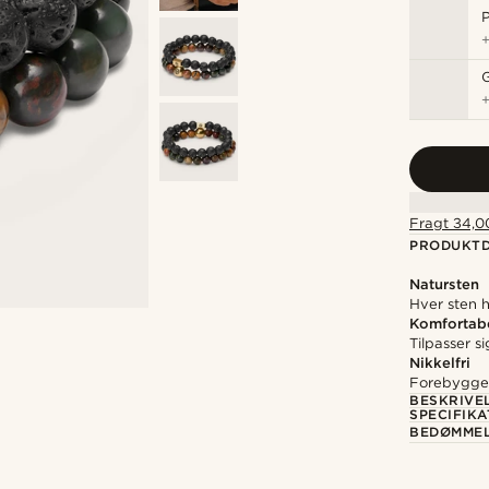
P
Fragt 34,00
PRODUKTD
Natursten
Hver sten h
Komfortab
Tilpasser s
Nikkelfri
Forebygger 
BESKRIVE
SPECIFIKA
BEDØMME