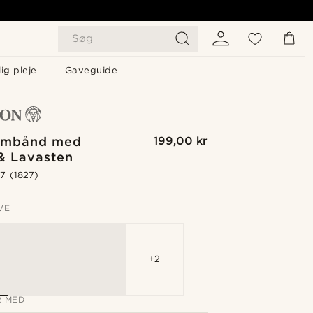
Søg
ig pleje
Gaveguide
rmbånd med
199,00 kr
 & Lavasten
.7
(1827)
VE
+2
 MED