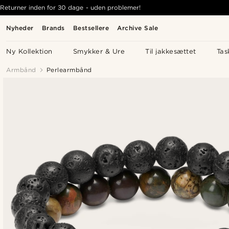
Returner inden for 30 dage - uden problemer!
Nyheder
Brands
Bestsellere
Archive Sale
Ny Kollektion
Smykker & Ure
Til jakkesættet
Tas
Armbånd
Perlearmbånd