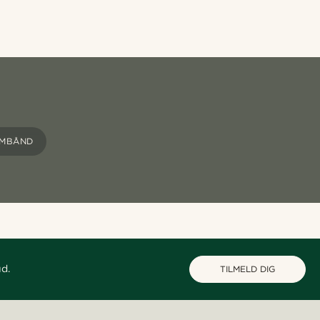
RMBÅND
ud.
TILMELD DIG