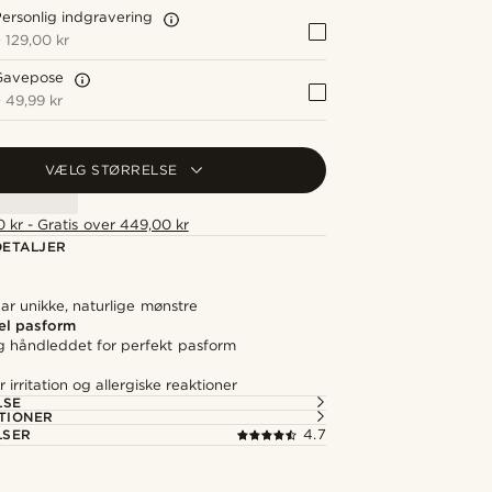
ersonlig indgravering
+
129,00 kr
Gavepose
+
49,99 kr
VÆLG STØRRELSE
 kr - Gratis over 449,00 kr
ETALJER
ar unikke, naturlige mønstre
el pasform
ig håndleddet for perfekt pasform
irritation og allergiske reaktioner
LSE
TIONER
LSER
4.7