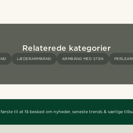
Relaterede kategorier
ÅND
LÆDERARMBÅND
ARMBÅND MED STEN
PERLEA
første til at få besked om nyheder, seneste trends & særlige tilb