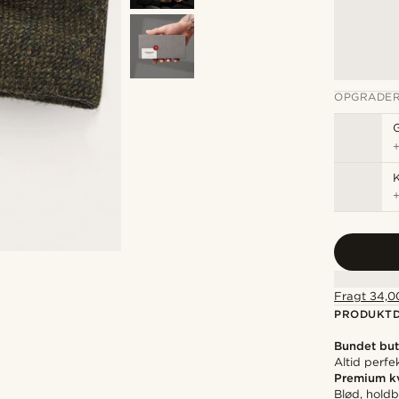
OPGRADER
K
Fragt 34,00
PRODUKTD
Bundet but
Altid perfe
Premium kv
Blød, holdb