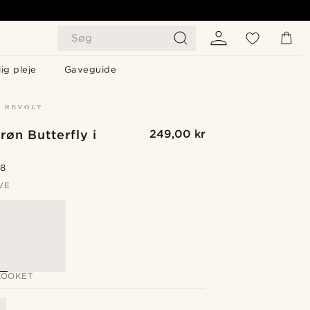
Søg
ig pleje
Gaveguide
øn Butterfly i
249,00 kr
.8
VE
LOOKET