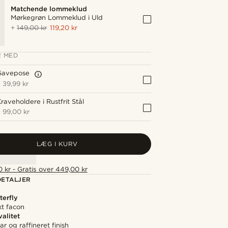
Matchende lommeklud
Mørkegrøn Lommeklud i Uld
+
149,00 kr
119,20 kr
 MED
Gavepose
+
39,99 kr
raveholdere i Rustfrit Stål
+
99,00 kr
LÆG I KURV
 kr - Gratis over 449,00 kr
ETALJER
terfly
kt facon
alitet
ar og raffineret finish