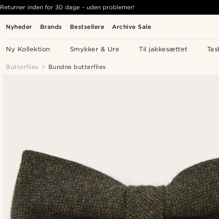
Returner inden for 30 dage - uden problemer!
Nyheder
Brands
Bestsellere
Archive Sale
Ny Kollektion
Smykker & Ure
Til jakkesættet
Tas
Butterflies
Bundne butterflies