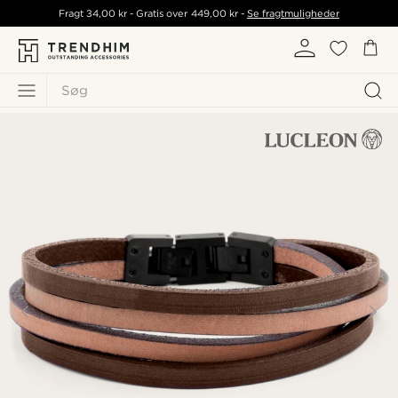
Fragt
34,00 kr
- Gratis over
449,00 kr
-
Se fragtmuligheder
Søg