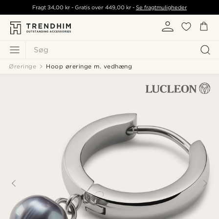
Fragt
34,00 kr
- Gratis over
449,00 kr
-
Se fragtmuligheder
Søg
Øreringe
Hoop øreringe m. vedhæng