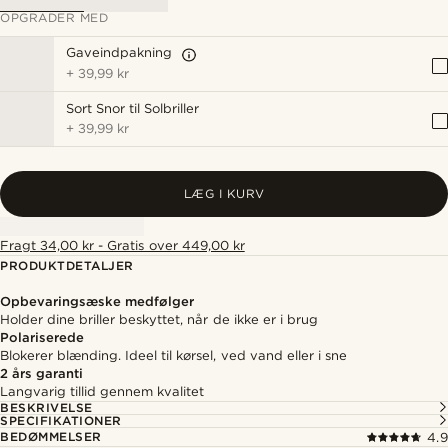
OPGRADER MED
Gaveindpakning
+
39,99 kr
Sort Snor til Solbriller
+
39,99 kr
LÆG I KURV
Fragt 34,00 kr - Gratis over 449,00 kr
PRODUKTDETALJER
Opbevaringsæske medfølger
Holder dine briller beskyttet, når de ikke er i brug
Polariserede
Blokerer blænding. Ideel til kørsel, ved vand eller i sne
2 års garanti
Langvarig tillid gennem kvalitet
BESKRIVELSE
SPECIFIKATIONER
BEDØMMELSER
4.9