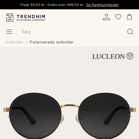
Fragt
34,00 kr
- Gratis over
449,00 kr
-
Se fragtmuligheder
Søg
Solbriller
Polariserede solbriller