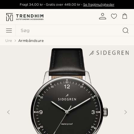
Fragt
34,00 kr
- Gratis over
449,00 kr
-
Se fragtmuligheder
Søg
Ure
Armbåndsure