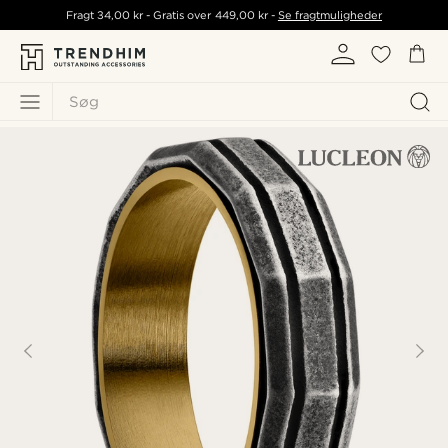
Fragt
34,00 kr
- Gratis over
449,00 kr
-
Se fragtmuligheder
Søg