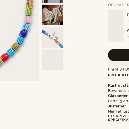
OPGRADER
P
Fragt 34,00
PRODUKTD
Rustfrit stå
Bevarer sin
Glasperler
Lette, glat
Justerbar
Nem at just
BESKRIVE
SPECIFIKA