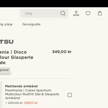
Søg
ig pleje
Gaveguide
nia | Disco
349,00 kr
lour Glasperle
de
graver
LOOKET
Matchende armbånd
Pearlmania | Cubes Spectrum
Multicolour Rustfrit Stål & Glasperle
Armbånd
+
299,00 kr
269,10 kr