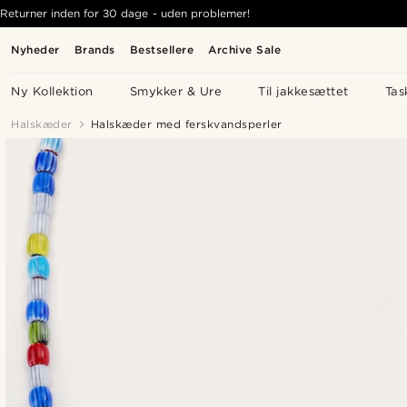
Returner inden for 30 dage - uden problemer!
Nyheder
Brands
Bestsellere
Archive Sale
Ny Kollektion
Smykker & Ure
Til jakkesættet
Tas
Halskæder
Halskæder med ferskvandsperler