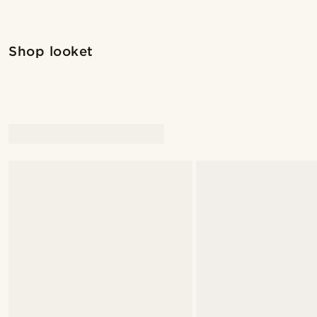
Shop looket
Shop looket
@christophercharles
@christophercha