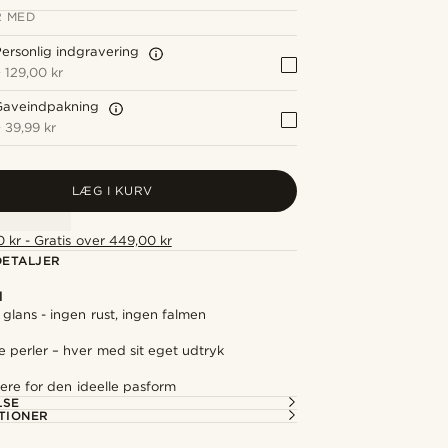
 MED
ersonlig indgravering
+
129,00 kr
Gaveindpakning
+
39,99 kr
LÆG I KURV
 kr - Gratis over 449,00 kr
ETALJER
l
 glans - ingen rust, ingen falmen
te perler – hver med sit eget udtryk
ere for den ideelle pasform
LSE
TIONER