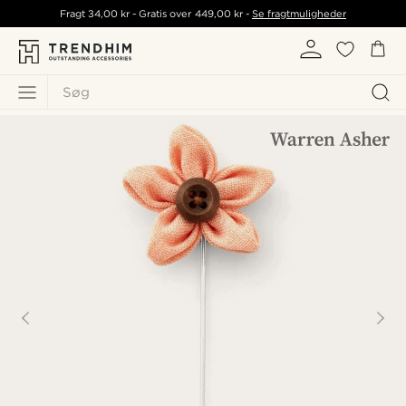
Fragt
34,00 kr
- Gratis over
449,00 kr
-
Se fragtmuligheder
Søg