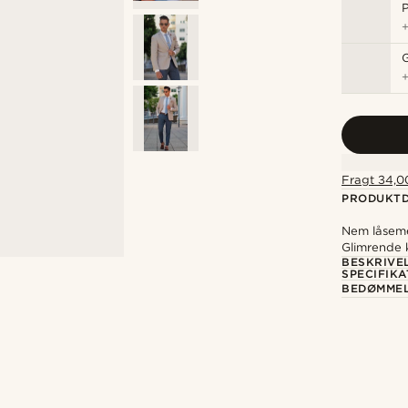
P
Fragt 34,00
PRODUKTD
Nem låseme
Glimrende 
BESKRIVE
SPECIFIKA
BEDØMME