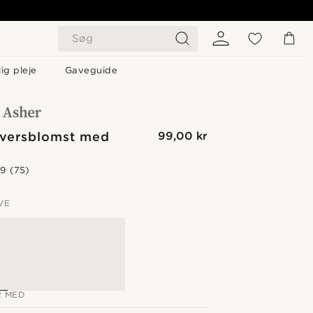
Søg
ig pleje
Gaveguide
versblomst med
99,00 kr
.9
(75)
VE
 MED