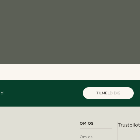
ud.
TILMELD DIG
OM OS
Trustpilot
Om os