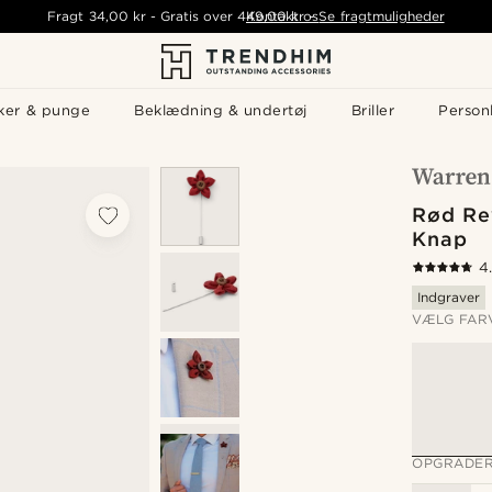
Fragt
34,00 kr
-
Gratis over
449,00 kr
Kontakt os
-
Se fragtmuligheder
ker & punge
Beklædning & undertøj
Briller
Personl
Rød Re
Knap
4
Indgraver
VÆLG FAR
OPGRADER