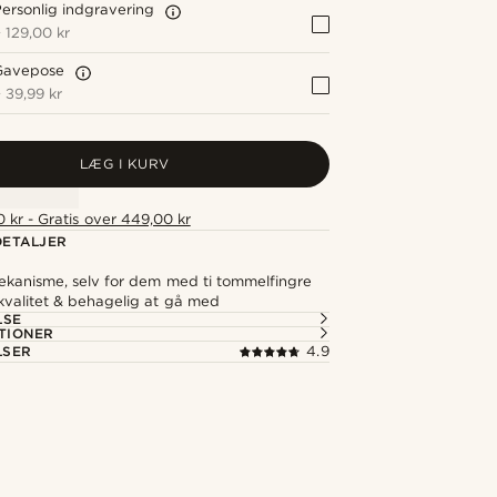
ersonlig indgravering
+
129,00 kr
Gavepose
+
39,99 kr
LÆG I KURV
 kr - Gratis over 449,00 kr
ETALJER
kanisme, selv for dem med ti tommelfingre
kvalitet & behagelig at gå med
LSE
TIONER
LSER
4.9