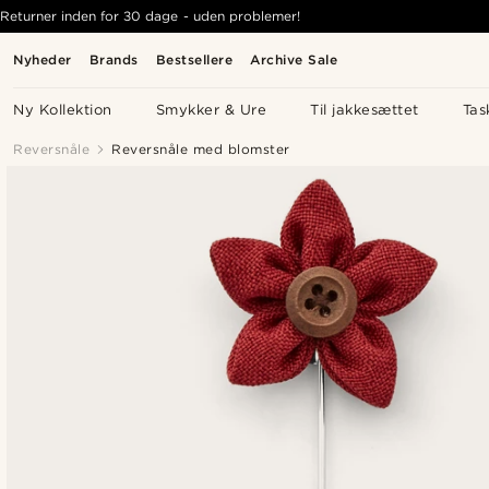
Returner inden for 30 dage - uden problemer!
Nyheder
Brands
Bestsellere
Archive Sale
Ny Kollektion
Smykker & Ure
Til jakkesættet
Tas
Reversnåle
Reversnåle med blomster