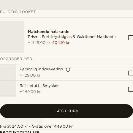
FULDEND LOOKET
Matchende halskæde
Prism | Sort Krystalglas & Guldtonet Halskæde
+
449,00 kr
404,10 kr
OPGRADER MED
Personlig indgravering
+
129,00 kr
Rejseetui til Smykker
+
149,00 kr
LÆG I KURV
Fragt 34,00 kr - Gratis over 449,00 kr
PRODUKTDETALJER