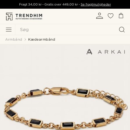
Fragt
34,00 kr
- Gratis over
449,00 kr
-
Se fragtmuligheder
Søg
Armbånd
Kædearmbånd