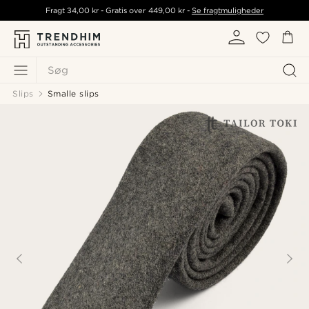
Fragt
34,00 kr
- Gratis over
449,00 kr
-
Se fragtmuligheder
Søg
Slips
Smalle slips