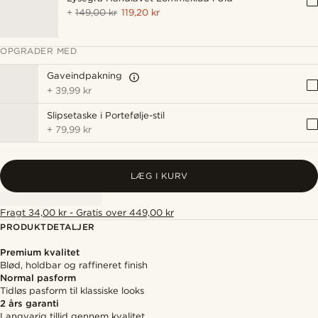
+
149,00 kr
119,20 kr
OPGRADER MED
Gaveindpakning
+
39,99 kr
Slipsetaske i Portefølje-stil
+
79,99 kr
LÆG I KURV
Fragt 34,00 kr - Gratis over 449,00 kr
PRODUKTDETALJER
Premium kvalitet
Blød, holdbar og raffineret finish
Normal pasform
Tidløs pasform til klassiske looks
2 års garanti
Langvarig tillid gennem kvalitet