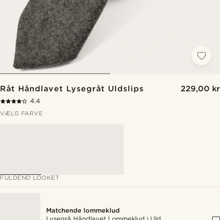
Råt Håndlavet Lysegråt Uldslips
229,00 kr
4.4
VÆLG FARVE
FULDEND LOOKET
Matchende lommeklud
Lysegrå Håndlavet Lommeklud i Uld