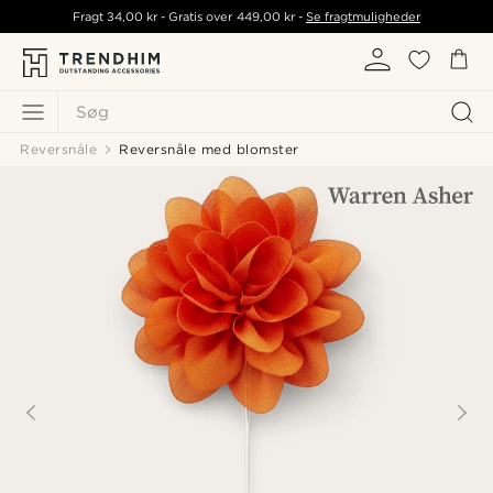
Fragt
34,00 kr
- Gratis over
449,00 kr
-
Se fragtmuligheder
Søg
Reversnåle
Reversnåle med blomster