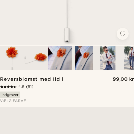
Reversblomst med Ild i
99,00 kr
4.6
(51)
Indgraver
VÆLG FARVE