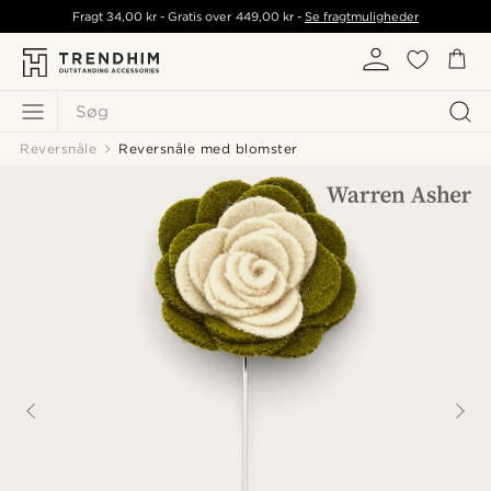
Fragt
34,00 kr
- Gratis over
449,00 kr
-
Se fragtmuligheder
Søg
Reversnåle
Reversnåle med blomster