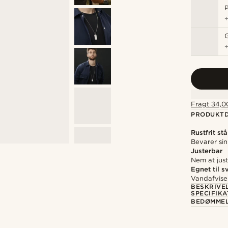
P
Fragt 34,00
PRODUKTD
Rustfrit stå
Bevarer sin
Justerbar
Nem at just
Egnet til 
Vandafvise
BESKRIVE
SPECIFIKA
BEDØMME