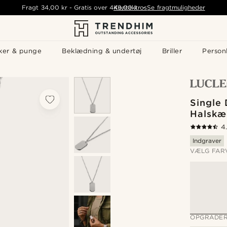
Fragt
34,00 kr
-
Gratis over
449,00 kr
Kontakt os
-
Se fragtmuligheder
ker & punge
Beklædning & undertøj
Briller
Personl
Single
Halskæ
4
Indgraver
VÆLG FAR
OPGRADER