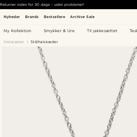
Returner inden for 30 dage - uden problemer!
Nyheder
Brands
Bestsellere
Archive Sale
Ny Kollektion
Smykker & Ure
Til jakkesættet
Tas
Halskæder
Stålhalskæder