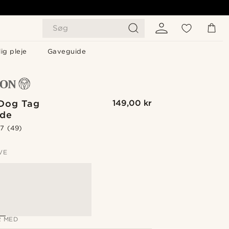
Søg
ig pleje
Gaveguide
 Dog Tag
149,00 kr
de
.7
(49)
VE
 MED