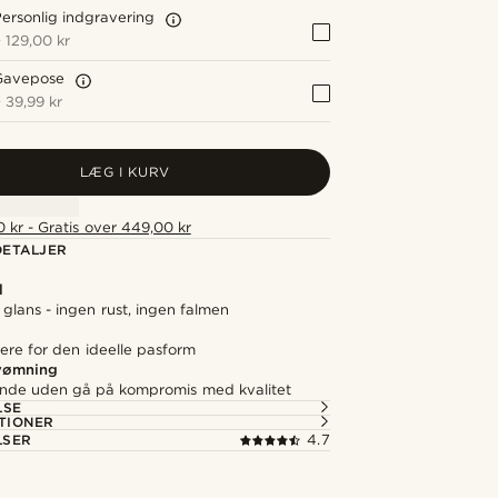
ersonlig indgravering
+
129,00 kr
Gavepose
+
39,99 kr
LÆG I KURV
 kr - Gratis over 449,00 kr
ETALJER
l
 glans - ingen rust, ingen falmen
ere for den ideelle pasform
svømning
nde uden gå på kompromis med kvalitet
LSE
TIONER
LSER
4.7