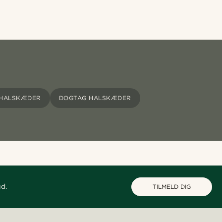
LHALSKÆDER
DOGTAG HALSKÆDER
ud.
TILMELD DIG