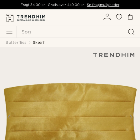
Fragt
34,00 kr
- Gratis over
449,00 kr
-
Se fragtmuligheder
Søg
Butterflies
Skærf