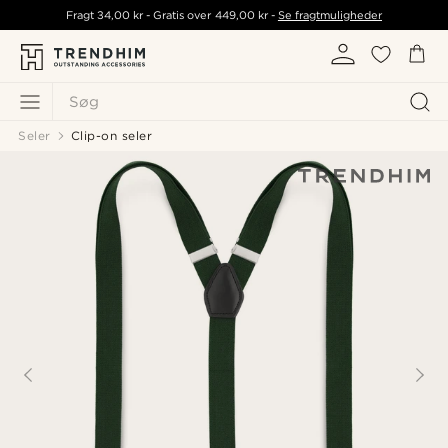
Fragt
34,00 kr
- Gratis over
449,00 kr
-
Se fragtmuligheder
Søg
Seler
Clip-on seler