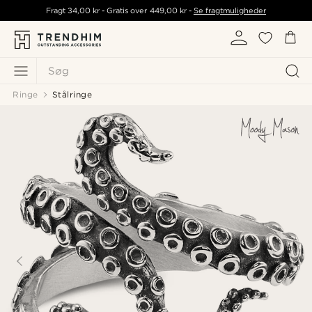
Fragt
34,00 kr
- Gratis over
449,00 kr
-
Se fragtmuligheder
Søg
Ringe
Stålringe