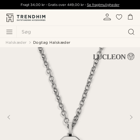
Fragt
34,00 kr
- Gratis over
449,00 kr
-
Se fragtmuligheder
Søg
Halskæder
Dogtag Halskæder