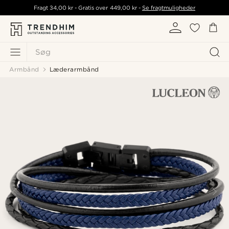
Fragt
34,00 kr
- Gratis over
449,00 kr
-
Se fragtmuligheder
Søg
Armbånd
Læderarmbånd