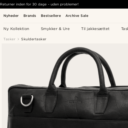
Returner inden for 30 dage - uden problemer!
Nyheder
Brands
Bestsellere
Archive Sale
Ny Kollektion
Smykker & Ure
Til jakkesættet
Tas
Tasker
Skuldertasker