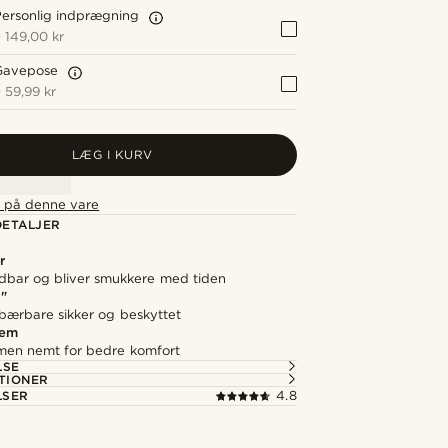
ersonlig indprægning
+
149,00 kr
Gavepose
+
59,99 kr
LÆG I KURV
t på denne vare
ETALJER
r
ldbar og bliver smukkere med tiden
6"
 bærbare sikker og beskyttet
rem
men nemt for bedre komfort
LSE
TIONER
LSER
4.8