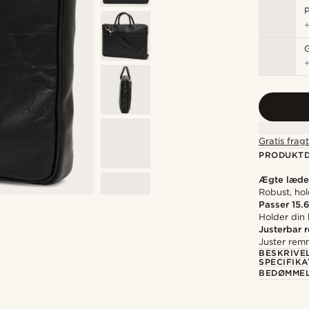
P
Gratis frag
PRODUKTD
Ægte læde
Robust, ho
Passer 15.
Holder din
Justerbar 
Juster rem
BESKRIVE
SPECIFIKA
BEDØMME