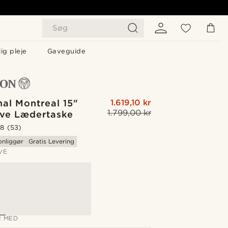
Søg
ig pleje
Gaveguide
al Montreal 15"
1.619,10 kr
1.799,00 kr
ive Lædertaske
.8
(53)
onliggør
Gratis Levering
VE
 MED