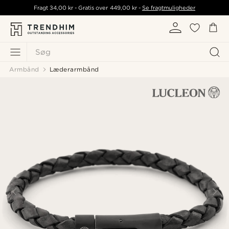
Fragt
34,00 kr
- Gratis over
449,00 kr
-
Se fragtmuligheder
Søg
Armbånd
Læderarmbånd