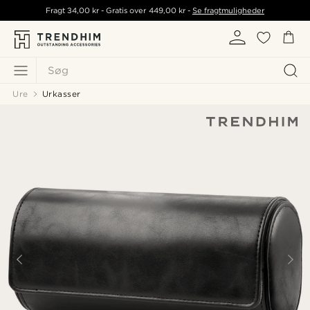
Fragt
34,00 kr
- Gratis over
449,00 kr
-
Se fragtmuligheder
Søg
Ure
Urkasser