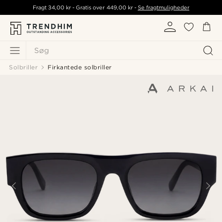
Fragt
34,00 kr
- Gratis over
449,00 kr
-
Se fragtmuligheder
Søg
Solbriller
Firkantede solbriller