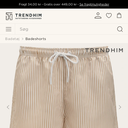
Fragt
34,00 kr
- Gratis over
449,00 kr
-
Se fragtmuligheder
Søg
Badetøj
Badeshorts