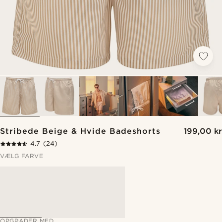
Stribede Beige & Hvide Badeshorts
199,00 kr
4.7
(24)
VÆLG FARVE
OPGRADER MED