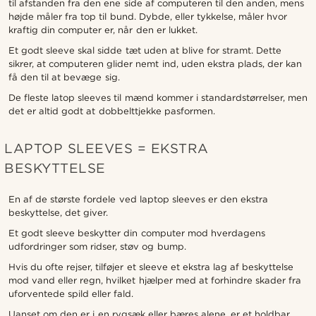
til afstanden fra den ene side af computeren til den anden, mens
højde måler fra top til bund. Dybde, eller tykkelse, måler hvor
kraftig din computer er, når den er lukket.
Et godt sleeve skal sidde tæt uden at blive for stramt. Dette
sikrer, at computeren glider nemt ind, uden ekstra plads, der kan
få den til at bevæge sig.
De fleste latop sleeves til mænd kommer i standardstørrelser, men
det er altid godt at dobbelttjekke pasformen.
LAPTOP SLEEVES = EKSTRA
BESKYTTELSE
En af de største fordele ved laptop sleeves er den ekstra
beskyttelse, det giver.
Et godt sleeve beskytter din computer mod hverdagens
udfordringer som ridser, støv og bump.
Hvis du ofte rejser, tilføjer et sleeve et ekstra lag af beskyttelse
mod vand eller regn, hvilket hjælper med at forhindre skader fra
uforventede spild eller fald.
Uanset om den er i en rygsæk eller bæres alene, er et holdbar