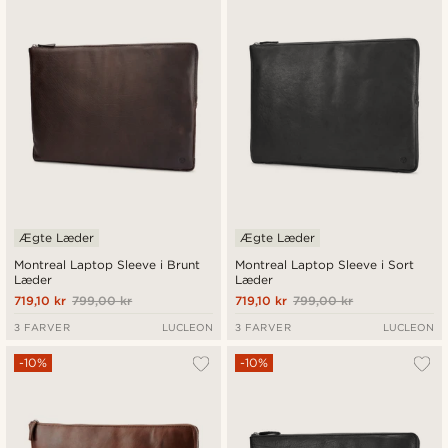
Nyeste
Laveste pris
Højeste pris
Ægte Læder
Ægte Læder
Montreal Laptop Sleeve i Brunt
Montreal Laptop Sleeve i Sort
Læder
Læder
719,10 kr
799,00 kr
719,10 kr
799,00 kr
3 FARVER
LUCLEON
3 FARVER
LUCLEON
-10%
-10%