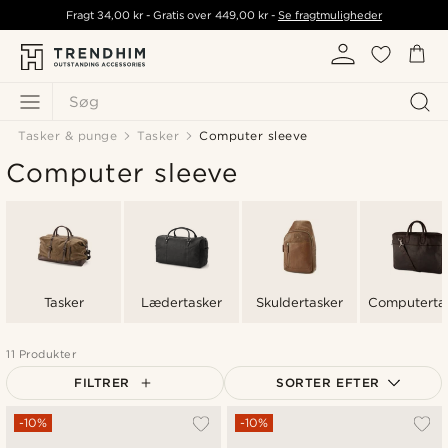
Fragt
34,00 kr
- Gratis over
449,00 kr
-
Se fragtmuligheder
Søg
Tasker & punge
Tasker
Computer sleeve
Computer sleeve
Tasker
Lædertasker
Skuldertasker
Computerta
11 Produkter
FILTRER
SORTER EFTER
Mest populære
-10%
-10%