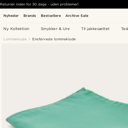
Returner inden for 30 dage - uden problemer!
Nyheder
Brands
Bestsellere
Archive Sale
Ny Kollektion
Smykker & Ure
Til jakkesættet
Tas
Lommeklude
Ensfarvede lommeklude