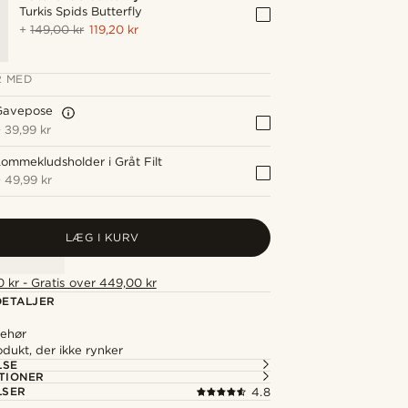
Turkis Spids Butterfly
+
149,00 kr
119,20 kr
 MED
Gavepose
+
39,99 kr
ommekludsholder i Gråt Filt
+
49,99 kr
LÆG I KURV
 kr - Gratis over 449,00 kr
ETALJER
lbehør
odukt, der ikke rynker
LSE
TIONER
LSER
4.8