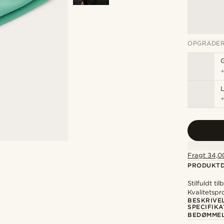
OPGRADER
L
Fragt 34,00
PRODUKTD
Stilfuldt ti
Kvalitetspr
BESKRIVE
SPECIFIKA
BEDØMME