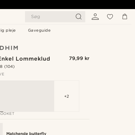
Søg
ig pleje
Gaveguide
 Enkel Lommeklud
79,99 kr
.8
(104)
VE
+2
LOOKET
Matchende butterfly