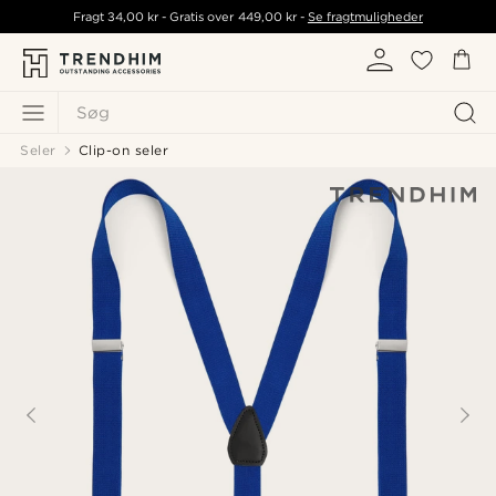
Fragt
34,00 kr
- Gratis over
449,00 kr
-
Se fragtmuligheder
Søg
Seler
Clip-on seler