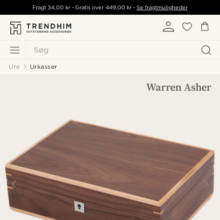
Fragt
34,00 kr
- Gratis over
449,00 kr
-
Se fragtmuligheder
Søg
Ure
Urkasser