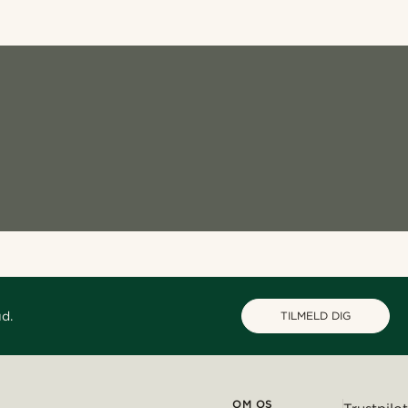
ud.
TILMELD DIG
OM OS