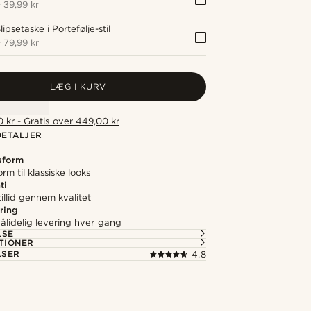
+
39,99 kr
lipsetaske i Portefølje-stil
+
79,99 kr
LÆG I KURV
 kr - Gratis over 449,00 kr
ETALJER
sform
rm til klassiske looks
ti
illid gennem kvalitet
ring
ålidelig levering hver gang
LSE
TIONER
LSER
4.8