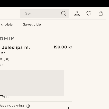
Søg
ig pleje
Gaveguide
 Juleslips m.
199,00 kr
æer
.8
(31)
VE
 MED
Gaveindpakning