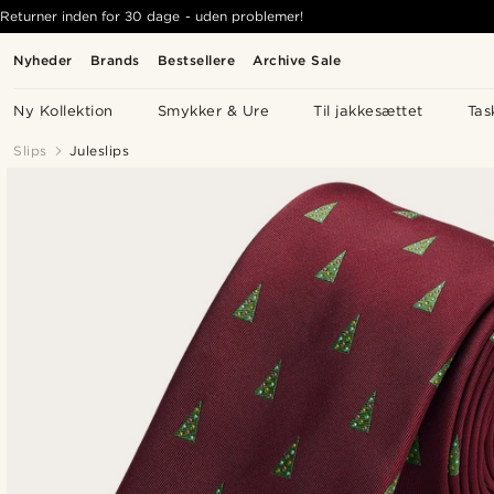
Returner inden for 30 dage - uden problemer!
Nyheder
Brands
Bestsellere
Archive Sale
Ny Kollektion
Smykker & Ure
Til jakkesættet
Tas
Slips
Juleslips