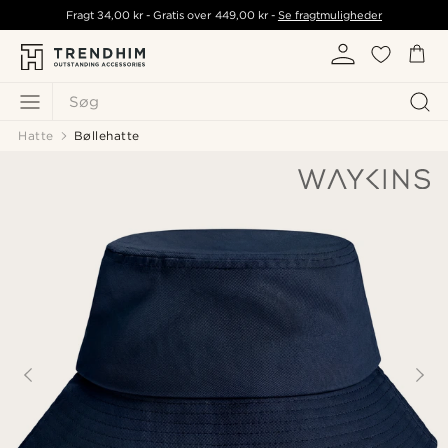
Fragt
34,00 kr
- Gratis over
449,00 kr
-
Se fragtmuligheder
Søg
Hatte
Bøllehatte