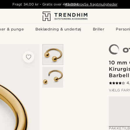
Fragt
34,00 kr
-
Gratis over
449,00 kr
Kontakt os
-
Se fragtmuligheder
ker & punge
Beklædning & undertøj
Briller
Personl
10 mm 
Kirurgi
Barbell
4
VÆLG FAR
PAKKETIL