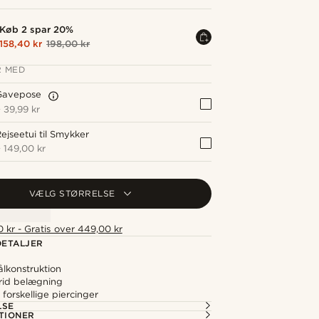
Køb 2 spar 20%
158,40 kr
198,00 kr
 MED
Gavepose
+
39,99 kr
ejseetui til Smykker
+
149,00 kr
VÆLG STØRRELSE
 kr - Gratis over 449,00 kr
ETALJER
tålkonstruktion
trid belægning
 forskellige piercinger
LSE
TIONER