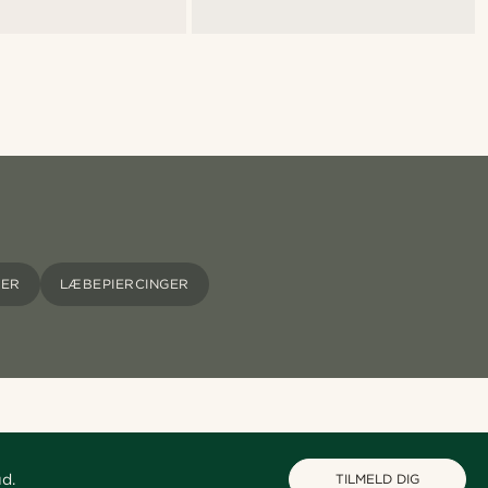
KER
LÆBEPIERCINGER
ud.
TILMELD DIG