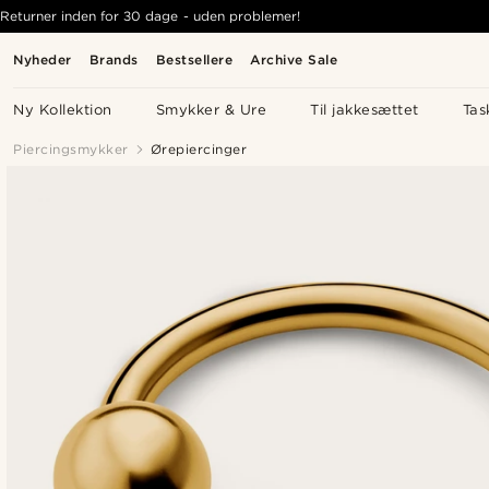
Returner inden for 30 dage - uden problemer!
Nyheder
Brands
Bestsellere
Archive Sale
Ny Kollektion
Smykker & Ure
Til jakkesættet
Tas
Piercingsmykker
Ørepiercinger