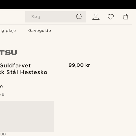
Søg
ig pleje
Gaveguide
Guldfarvet
99,00 kr
sk Stål Hestesko
.0
VE
BUD