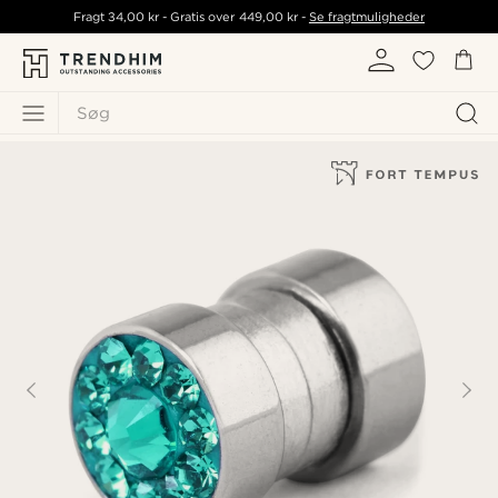
Fragt
34,00 kr
- Gratis over
449,00 kr
-
Se fragtmuligheder
Søg