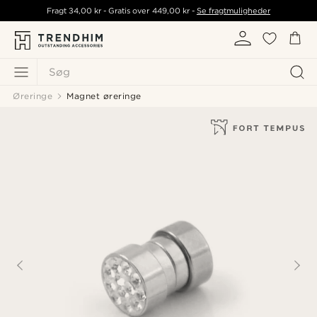
Fragt
34,00 kr
- Gratis over
449,00 kr
-
Se fragtmuligheder
Søg
Øreringe
Magnet øreringe