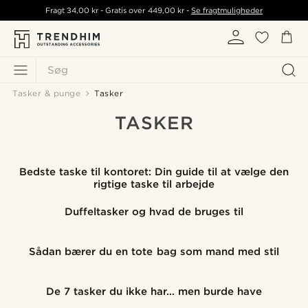
Fragt
34,00 kr
- Gratis over
449,00 kr
-
Se fragtmuligheder
Søg
Tasker & punge
Tasker
TASKER
Bedste taske til kontoret: Din guide til at vælge den
rigtige taske til arbejde
Duffeltasker og hvad de bruges til
Sådan bærer du en tote bag som mand med stil
De 7 tasker du ikke har… men burde have