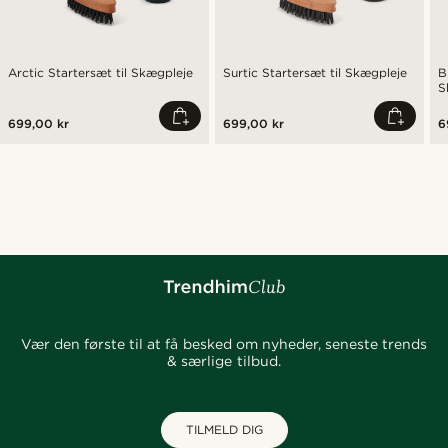
Arctic Startersæt til Skægpleje
Surtic Startersæt til Skægpleje
B
S
699,00 kr
699,00 kr
6
Vær den første til at få besked om nyheder, seneste trends
& særlige tilbud.
TILMELD DIG