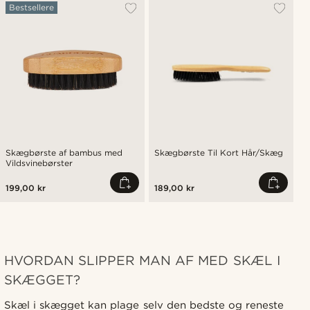
Bestsellere
Skægbørste af bambus med
Skægbørste Til Kort Hår/Skæg
Vildsvinebørster
199,00 kr
189,00 kr
HVORDAN SLIPPER MAN AF MED SKÆL I
SKÆGGET?
Skæl i skægget kan plage selv den bedste og reneste