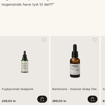
nogensinde have lyst til det?!”
Fugtgivende Skægolie
Barberians - Klassisk Skæg Olie
A
249,00 kr
299,00 kr
6