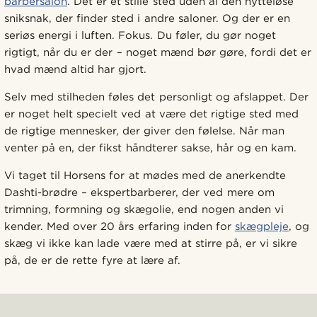
barbersalon
. Det er et stille sted uden al den nytteløse
sniksnak, der finder sted i andre saloner. Og der er en
seriøs energi i luften. Fokus. Du føler, du gør noget
rigtigt, når du er der – noget mænd bør gøre, fordi det er
hvad mænd altid har gjort.
Selv med stilheden føles det personligt og afslappet. Der
er noget helt specielt ved at være det rigtige sted med
de rigtige mennesker, der giver den følelse. Når man
venter på en, der fikst håndterer sakse, hår og en kam.
Vi taget til Horsens for at mødes med de anerkendte
Dashti-brødre – ekspertbarberer, der ved mere om
trimning, formning og skægolie, end nogen anden vi
kender. Med over 20 års erfaring inden for
skægpleje
, og
skæg vi ikke kan lade være med at stirre på, er vi sikre
på, de er de rette fyre at lære af.