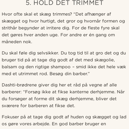
5. HOLD DET TRIMMET
Hvor ofte skal et skæg trimmes? “Det afhænger af
skægget og hvor hurtigt, det gror og hvornår formen og
strithår begynder at irritere dig. For de fleste fyre skal
det gøres hver anden uge. For andre er én gang om
måneden nok.
Du skal føle dig selvsikker. Du tog tid til at gro det og du
bruger tid på at tage dig godt af det med skægolie,
balsam og den rigtige shampoo – smid ikke det hele væk
med et utrimmet rod. Besøg din barber.”
Dashti-brødrene giver dig her et råd på vegne af alle
barberer: “Forsøg ikke at fikse kanterne derhjemme. Når
du forsøger at forme dit skæg derhjemme, bliver det
sværere for barberen at fikse det.
Fokuser på at tage dig godt af huden og skægget og lad
os gøre vores arbejde. En god barber bruger en