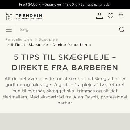
Fragt
34,00 kr
- Gratis over
449,00 kr
-
Se fragtmuligheder
Søg
Personlig pleje
Skægpleje
5 Tips til Skægpleje – Direkte fra barberen
5 TIPS TIL SKÆGPLEJE –
DIREKTE FRA BARBEREN
Alt du behøver at vide for at sikre, at dit skæg altid ser
godt ud og føles lige så godt – fra pleje af tør, irriteret
hud til hvornår, skægget skal trimmes og alt det
derimellem. Med ekspertråd fra Alan Dashti, professionel
barber.