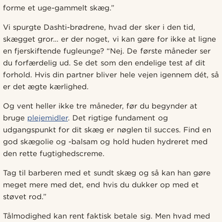
forme et uge-gammelt skæg.”
Vi spurgte Dashti-brødrene, hvad der sker i den tid,
skægget gror… er der noget, vi kan gøre for ikke at ligne
en fjerskiftende fugleunge? “Nej. De første måneder ser
du forfærdelig ud. Se det som den endelige test af dit
forhold. Hvis din partner bliver hele vejen igennem dét, så
er det ægte kærlighed.
Og vent heller ikke tre måneder, før du begynder at
bruge
plejemidler
. Det rigtige fundament og
udgangspunkt for dit skæg er nøglen til succes. Find en
god skægolie og -balsam og hold huden hydreret med
den rette fugtighedscreme.
Tag til barberen med et sundt skæg og så kan han gøre
meget mere med det, end hvis du dukker op med et
støvet rod.”
Tålmodighed kan rent faktisk betale sig. Men hvad med