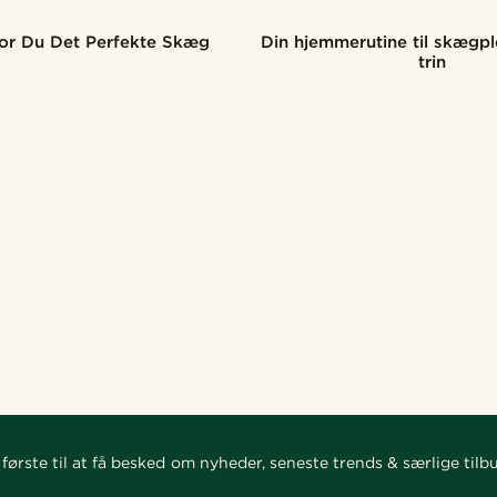
or Du Det Perfekte Skæg
Din hjemmerutine til skægple
trin
første til at få besked om nyheder, seneste trends & særlige tilb