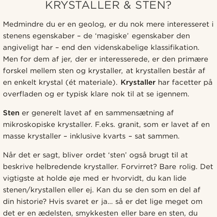
KRYSTALLER & STEN?
Medmindre du er en geolog, er du nok mere interesseret i
stenens egenskaber – de ‘magiske’ egenskaber den
angiveligt har – end den videnskabelige klassifikation.
Men for dem af jer, der er interesserede, er den primære
forskel mellem sten og krystaller, at krystallen består af
en enkelt krystal (ét materiale).
Krystaller
har facetter på
overfladen og er typisk klare nok til at se igennem.
Sten
er generelt lavet af en sammensætning af
mikroskopiske krystaller. F.eks. granit, som er lavet af en
masse krystaller – inklusive kvarts – sat sammen.
Når det er sagt, bliver ordet ‘sten’ også brugt til at
beskrive helbredende krystaller. Forvirret? Bare rolig. Det
vigtigste at holde øje med er hvorvidt, du kan lide
stenen/krystallen eller ej. Kan du se den som en del af
din historie? Hvis svaret er ja… så er det lige meget om
det er en ædelsten, smykkesten eller bare en sten, du