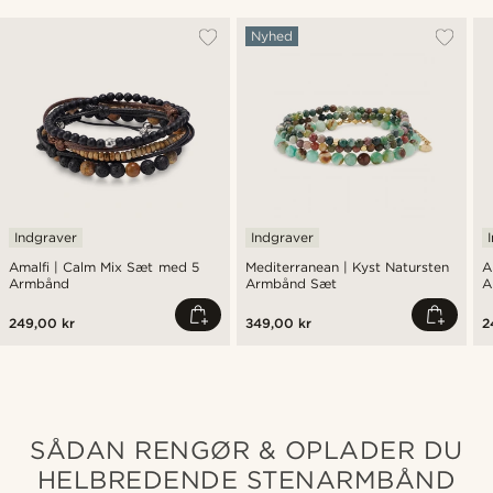
Nyhed
Indgraver
Indgraver
Amalfi | Calm Mix Sæt med 5
Mediterranean | Kyst Natursten
A
Armbånd
Armbånd Sæt
A
249,00 kr
349,00 kr
2
SÅDAN RENGØR & OPLADER DU
HELBREDENDE STENARMBÅND