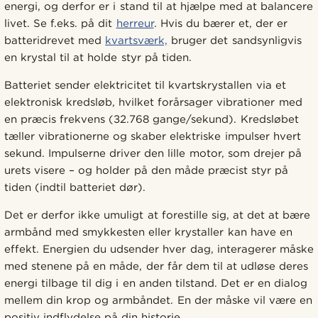
energi, og derfor er i stand til at hjælpe med at balancere
livet. Se f.eks. på dit
herreur
. Hvis du bærer et, der er
batteridrevet med
kvartsværk,
bruger det sandsynligvis
en krystal til at holde styr på tiden.
Batteriet sender elektricitet til kvartskrystallen via et
elektronisk kredsløb, hvilket forårsager vibrationer med
en præcis frekvens (32.768 gange/sekund). Kredsløbet
tæller vibrationerne og skaber elektriske impulser hvert
sekund. Impulserne driver den lille motor, som drejer på
urets visere – og holder på den måde præcist styr på
tiden (indtil batteriet dør).
Det er derfor ikke umuligt at forestille sig, at det at bære
armbånd med smykkesten eller krystaller kan have en
effekt. Energien du udsender hver dag, interagerer måske
med stenene på en måde, der får dem til at udløse deres
energi tilbage til dig i en anden tilstand. Det er en dialog
mellem din krop og armbåndet. En der måske vil være en
positiv indflydelse på din historie.