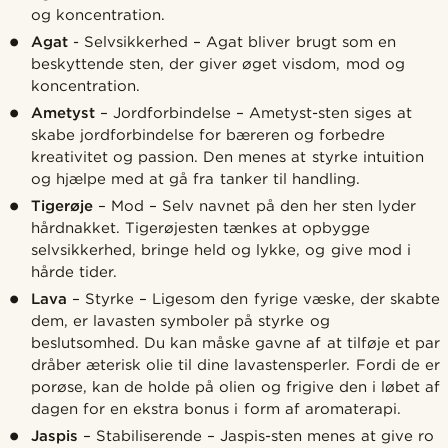
og koncentration.
Agat
- Selvsikkerhed – Agat bliver brugt som en
beskyttende sten, der giver øget visdom, mod og
koncentration.
Ametyst
– Jordforbindelse – Ametyst-sten siges at
skabe jordforbindelse for bæreren og forbedre
kreativitet og passion. Den menes at styrke intuition
og hjælpe med at gå fra tanker til handling.
Tigerøje
– Mod – Selv navnet på den her sten lyder
hårdnakket. Tigerøjesten tænkes at opbygge
selvsikkerhed, bringe held og lykke, og give mod i
hårde tider.
Lava
– Styrke – Ligesom den fyrige væske, der skabte
dem, er lavasten symboler på styrke og
beslutsomhed. Du kan måske gavne af at tilføje et par
dråber æterisk olie til dine lavastensperler. Fordi de er
porøse, kan de holde på olien og frigive den i løbet af
dagen for en ekstra bonus i form af aromaterapi.
Jaspis
– Stabiliserende – Jaspis-sten menes at give ro