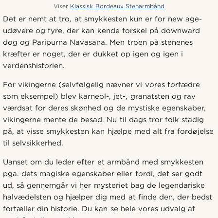
Viser
Klassisk Bordeaux Stenarmbånd
Det er nemt at tro, at smykkesten kun er for new age-
udøvere og fyre, der kan kende forskel på downward
dog og Paripurna Navasana. Men troen på stenenes
kræfter er noget, der er dukket op igen og igen i
verdenshistorien.
For vikingerne (selvfølgelig nævner vi vores forfædre
som eksempel) blev karneol-, jet-, granatsten og rav
værdsat for deres skønhed og de mystiske egenskaber,
vikingerne mente de besad. Nu til dags tror folk stadig
på, at visse smykkesten kan hjælpe med alt fra fordøjelse
til selvsikkerhed.
Uanset om du leder efter et armbånd med smykkesten
pga. dets magiske egenskaber eller fordi, det ser godt
ud, så gennemgår vi her mysteriet bag de legendariske
halvædelsten og hjælper dig med at finde den, der bedst
fortæller din historie. Du kan se hele vores udvalg af