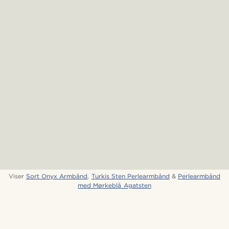
Viser
Sort Onyx Armbånd
,
Turkis Sten Perlearmbånd
&
Perlearmbånd
med Mørkeblå Agatsten