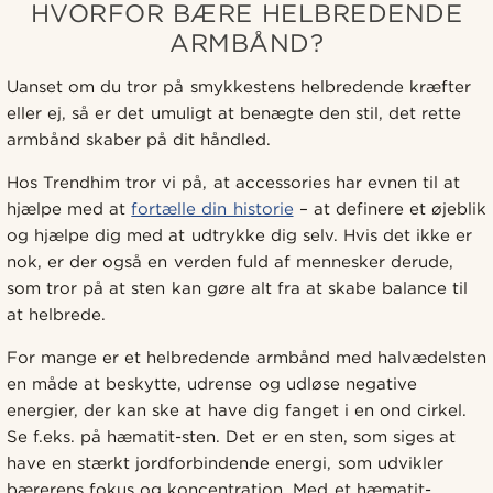
HVORFOR BÆRE HELBREDENDE
ARMBÅND?
Uanset om du tror på smykkestens helbredende kræfter
eller ej, så er det umuligt at benægte den stil, det rette
armbånd skaber på dit håndled.
Hos Trendhim tror vi på, at accessories har evnen til at
hjælpe med at
fortælle din historie
– at definere et øjeblik
og hjælpe dig med at udtrykke dig selv. Hvis det ikke er
nok, er der også en verden fuld af mennesker derude,
som tror på at sten kan gøre alt fra at skabe balance til
at helbrede.
For mange er et helbredende armbånd med halvædelsten
en måde at beskytte, udrense og udløse negative
energier, der kan ske at have dig fanget i en ond cirkel.
Se f.eks. på hæmatit-sten. Det er en sten, som siges at
have en stærkt jordforbindende energi, som udvikler
bærerens fokus og koncentration. Med et hæmatit-