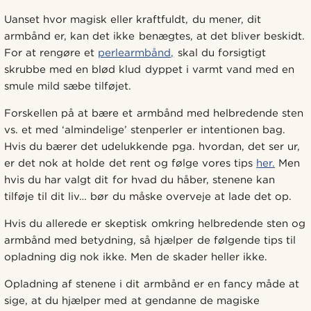
Uanset hvor magisk eller kraftfuldt, du mener, dit
armbånd er, kan det ikke benægtes, at det bliver beskidt.
For at rengøre et
perlearmbånd,
skal du forsigtigt
skrubbe med en blød klud dyppet i varmt vand med en
smule mild sæbe tilføjet.
Forskellen på at bære et armbånd med helbredende sten
vs. et med ‘almindelige’ stenperler er intentionen bag.
Hvis du bærer det udelukkende pga. hvordan, det ser ur,
er det nok at holde det rent og følge vores tips
her.
Men
hvis du har valgt dit for hvad du håber, stenene kan
tilføje til dit liv… bør du måske overveje at lade det op.
Hvis du allerede er skeptisk omkring helbredende sten og
armbånd med betydning, så hjælper de følgende tips til
opladning dig nok ikke. Men de skader heller ikke.
Opladning af stenene i dit armbånd er en fancy måde at
sige, at du hjælper med at gendanne de magiske