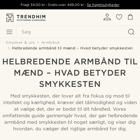
Fragt
34,00 kr
- Gratis over
449,00 kr
-
Se fragtmuligheder
Søg
Smykker & ure
Armbånd
Helbredende armbånd til mænd – Hvad betyder smykkesten
HELBREDENDE ARMBÅND TIL
MÆND – HVAD BETYDER
SMYKKESTEN
Med smykkesten, der lover alt fra fokus og mod til
intellekt og kærlighed, kræver det tålmodighed og viden
at vælge det, der er bedst til dit håndled. Vores
omfattende guide gennemgår hvad, der gør helbredende
armbånd med smykkesten til noget særligt, og viser dig
hvordan, du vælger det rigtige armbånd for dig.