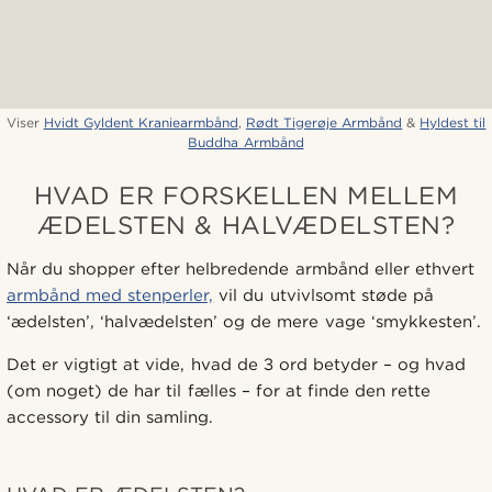
Viser
Hvidt Gyldent Kraniearmbånd
,
Rødt Tigerøje Armbånd
&
Hyldest til
Buddha Armbånd
HVAD ER FORSKELLEN MELLEM
ÆDELSTEN & HALVÆDELSTEN?
Når du shopper efter helbredende armbånd eller ethvert
armbånd med stenperler,
vil du utvivlsomt støde på
‘ædelsten’, ‘halvædelsten’ og de mere vage ‘smykkesten’.
Det er vigtigt at vide, hvad de 3 ord betyder – og hvad
(om noget) de har til fælles – for at finde den rette
accessory til din samling.